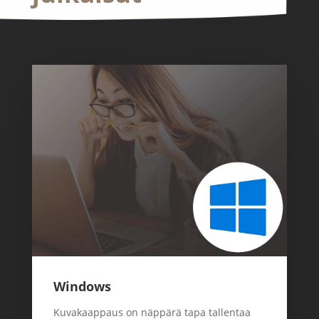
Windows
Kuvakaappaus on näppärä tapa tallentaa