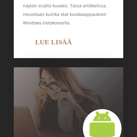
näytön sisältö kuvaksi. Tässä artikkelissa
neuvotaan kuinka otat kuvakaappauksen
Windows-tietokoneella.
LUE LISÄÄ