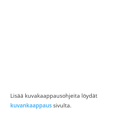
virtanappi
Windows
Lisää kuvakaappausohjeita löydät
kuvankaappaus
sivulta.