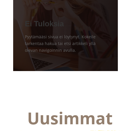
Ei Tuloksia
Pyytämääsi sivua ei löytynyt. Kokeile
tarkentaa hakua tai etsi artikkeli yllä
olevan navigoinnin avulla.
Uusimmat