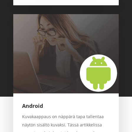
Android
Kuvakaappaus on näppärä tapa tallentaa
näytön sisältö kuvaksi. Tässä artikkelissa