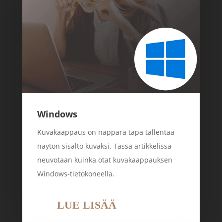
Windows
Kuvakaappaus on näppärä tapa tallentaa
näytön sisältö kuvaksi. Tässä artikkelissa
neuvotaan kuinka otat kuvakaappauksen
Windows-tietokoneella.
LUE LISÄÄ